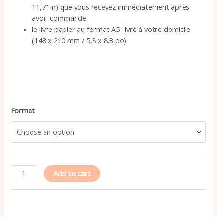
11,7″ in) que vous recevez immédiatement après
avoir commandé.
le livre papier au format A5 livré à votre domicile
(148 x 210 mm / 5,8 x 8,3 po)
Format
Budget
Add to cart
planner
suivi
de
budget