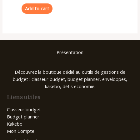
out
of
Add to cart
5
Présentation
Découvrez la boutique dédié au outils de gestions de
budget : classeur budget, budget planner, enveloppes,
kakebo, défis économie.
Liens utiles
Classeur budget
Budget planner
Kakebo
Mon Compte