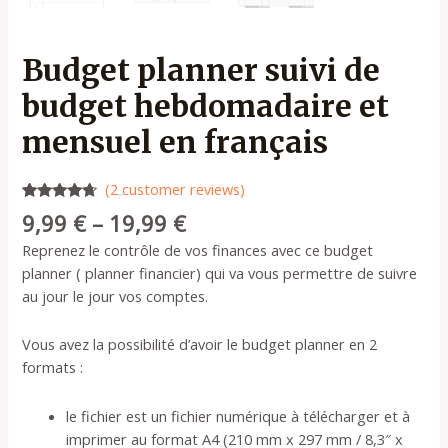
Budget planner suivi de
budget hebdomadaire et
mensuel en français
(
2
customer reviews)
Rated
2
4.50
9,99
€
–
19,99
€
out of 5
based on
Reprenez le contrôle de vos finances avec ce budget
customer
ratings
planner ( planner financier) qui va vous permettre de suivre
au jour le jour vos comptes.
Vous avez la possibilité d’avoir le budget planner en 2
formats :
le fichier est un fichier numérique à télécharger et à
imprimer au format A4 (210 mm x 297 mm / 8,3″ x