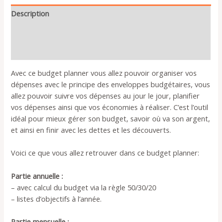
hebdomadaire
Description
et
mensuel
Additional information
en
Reviews (2)
français
quantity
Avec ce budget planner vous allez pouvoir organiser vos
dépenses avec le principe des enveloppes budgétaires, vous
allez pouvoir suivre vos dépenses au jour le jour, planifier
vos dépenses ainsi que vos économies à réaliser. C’est l’outil
idéal pour mieux gérer son budget, savoir où va son argent,
et ainsi en finir avec les dettes et les découverts.
Voici ce que vous allez retrouver dans ce budget planner:
Partie annuelle :
– avec calcul du budget via la règle 50/30/20
– listes d’objectifs à l’année.
Partie mensuelle :