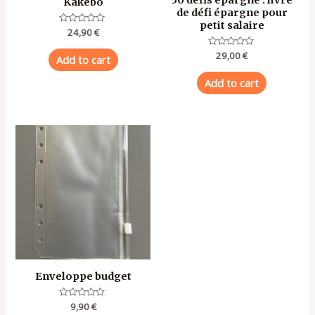
Kakebo
de défi épargne pour
petit salaire
Rated
24,90
€
0
out
Rated
29,00
€
of
Add to cart
0
5
out
of
Add to cart
5
Enveloppe budget
Rated
9,90
€
0