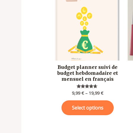
Budget planner suivi de
budget hebdomadaire et
mensuel en français
9,99
€
–
19,99
€
Rated
4.50
out of 5
Select options