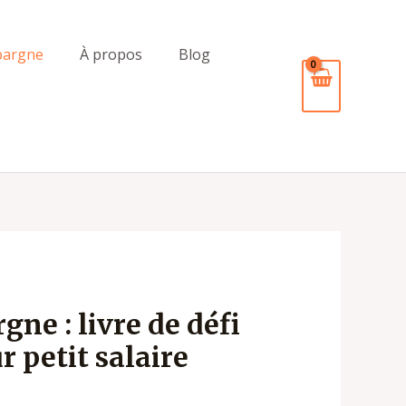
pargne
À propos
Blog
gne : livre de défi
 petit salaire