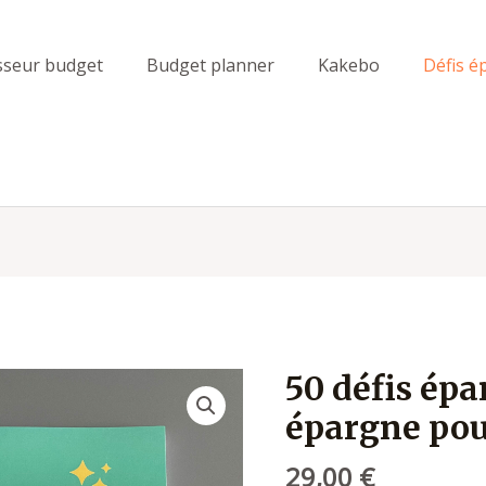
sseur budget
Budget planner
Kakebo
Défis é
50 défis épar
épargne pour
29,00
€