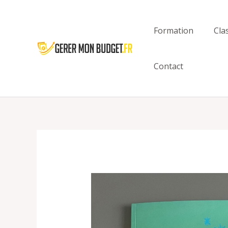
Aller
au
Formation
Cla
contenu
Contact