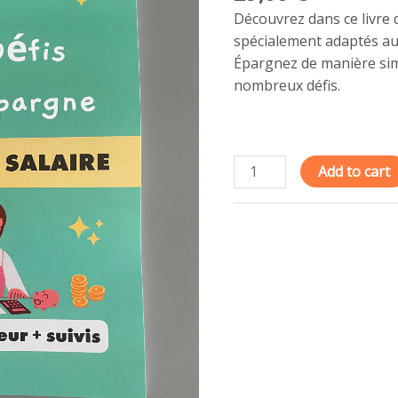
Découvrez dans ce livre 
spécialement adaptés aux
Épargnez de manière sim
nombreux défis.
50
Add to cart
défis
épargne
:
livre
de
défi
épargne
pour
petit
salaire