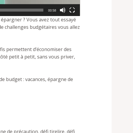
00:58
à épargner ? Vous avez tout essayé
 de challenges budgétaires vous allez
défis permettent d’économiser des
té petit à petit,
sans vous priver
,
t de budget
: vacances, épargne de
ne de précaution, défi tirelire, défi