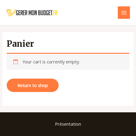
Aller
au
Main
contenu
Men
Panier
Your cart is currently empty.
Return to shop
Présentation